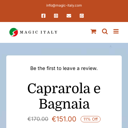
Salta
info@magic-italy.com
al
Facebook
Instagram
Email
WhatsApp
contenuto
Be the first to leave a review.
Caprarola e
Bagnaia
€
151.00
€
170.00
11% Off
Il
Il