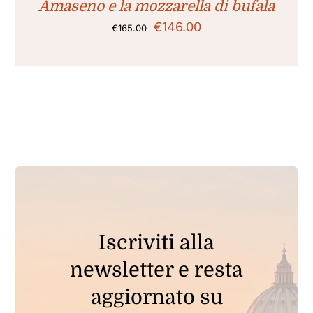
ESSERE
Amaseno e la mozzarella di bufala
SCELTE
Il
Il
€
146.00
€
165.00
NELLA
PAGINA
prezzo
prezzo
DEL
originale
attuale
PRODOTTO
era:
è:
€165.00.
€146.00.
Iscriviti alla
newsletter e resta
aggiornato su