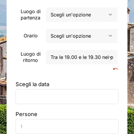
prezzo
prezzo
originale
attuale
Luogo di

partenza
era:
è:
€170.00.
€151.00.
Orario

Luogo di

ritorno
Scegli la data
Persone