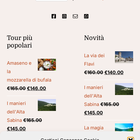
Tour più
Novità
popolari
La via dei
Amaseno e
Flavi
la
Il
Il
€
160.00
€
140.00
mozzarella di bufala
prezzo
prezzo
I manieri
Il
Il
€
165.00
€
146.00
originale
attuale
dell'Alta
prezzo
prezzo
era:
è:
I manieri
Sabina
€
165.00
originale
attuale
€160.00.
€140.00
dell'Alta
Il
Il
€
145.00
era:
è:
Sabina
€
165.00
prezzo
prezzo
€165.00.
€146.00.
La magia
Il
Il
€
145.00
originale
attuale
del lago
prezzo
prezzo
era:
è: