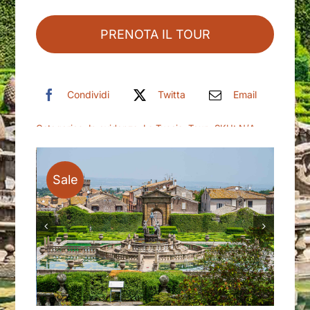
PRENOTA IL TOUR
Condividi
Twitta
Email
Categories:
In evidenza
,
La Tuscia
,
Tour
SKU:
N/A
Sale