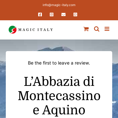
Salta
info@magic-italy.com
al
Facebook
Instagram
Email
WhatsApp
contenuto
Be the first to leave a review.
L’Abbazia di
Montecassino
e Aquino