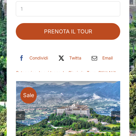
PRENOTA IL TOUR
Condividi
Twitta
Email
Categories:
In evidenza
,
La Ciociaria
,
Tour
SKU:
N/A
Sale