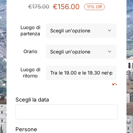
€
156.00
€
175.00
11% Off
Il
Il
prezzo
prezzo
originale
attuale
Luogo di

partenza
era:
è:
€175.00.
€156.00.
Orario

Luogo di

ritorno
Scegli la data
Persone