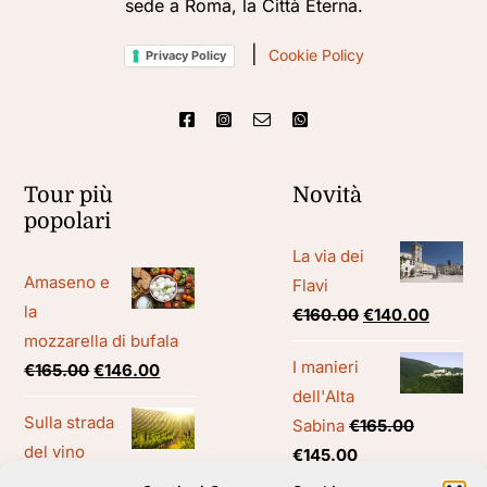
sede a Roma, la Città Eterna.
|
Cookie Policy
Privacy Policy
Tour più
Novità
popolari
La via dei
Amaseno e
Flavi
la
Il
Il
€
160.00
€
140.00
mozzarella di bufala
prezzo
prezzo
I manieri
Il
Il
€
165.00
€
146.00
originale
attuale
dell'Alta
prezzo
prezzo
era:
è:
Sulla strada
Sabina
€
165.00
originale
attuale
€160.00.
€140.00
del vino
Il
Il
€
145.00
era:
è:
Il
Il
€
165.00
€
146.00
prezzo
prezzo
€165.00.
€146.00.