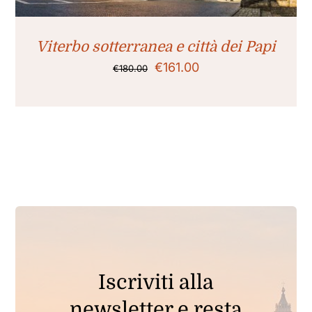
OPZIONI
POSSONO
ESSERE
Viterbo sotterranea e città dei Papi
SCELTE
Il
Il
€
161.00
€
180.00
NELLA
PAGINA
prezzo
prezzo
DEL
originale
attuale
PRODOTTO
era:
è:
€180.00.
€161.00.
Iscriviti alla
newsletter e resta