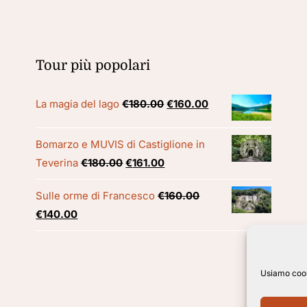
Tour più popolari
Il
Il
La magia del lago
€
180.00
€
160.00
prezzo
prezzo
originale
attuale
Bomarzo e MUVIS di Castiglione in
era:
è:
Il
Il
Teverina
€
180.00
€
161.00
€180.00.
€160.00.
prezzo
prezzo
Sulle orme di Francesco
€
160.00
originale
attuale
Il
Il
€
140.00
era:
è:
prezzo
prezzo
€180.00.
€161.00.
originale
attuale
era:
è:
Usiamo cooki
€160.00.
€140.00.