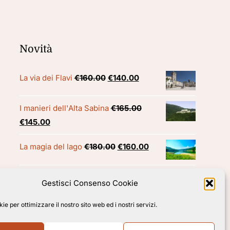
Novità
Il
Il
La via dei Flavi
€
160.00
€
140.00
prezzo
prezzo
originale
attuale
I manieri dell'Alta Sabina
€
165.00
era:
è:
Il
Il
€
145.00
€160.00.
€140.00.
prezzo
prezzo
Il
Il
La magia del lago
€
180.00
€
160.00
originale
attuale
prezzo
prezzo
era:
è:
originale
attuale
€165.00.
€145.00.
Gestisci Consenso Cookie
era:
è:
€180.00.
€160.00.
e per ottimizzare il nostro sito web ed i nostri servizi.