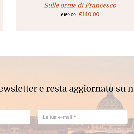
ESSERE
Sulle orme di Francesco
SCELTE
NELLA
Il
Il
€
140.00
€
160.00
PAGINA
prezzo
prezzo
DEL
PRODOTTO
originale
attuale
era:
è:
€160.00.
€140.00.
newsletter e resta aggiornato su n