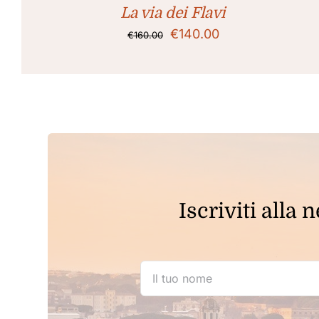
ESSERE
La via dei Flavi
SCELTE
NELLA
Il
Il
€
140.00
€
160.00
PAGINA
prezzo
prezzo
DEL
PRODOTTO
originale
attuale
era:
è:
€160.00.
€140.00.
Iscriviti alla 