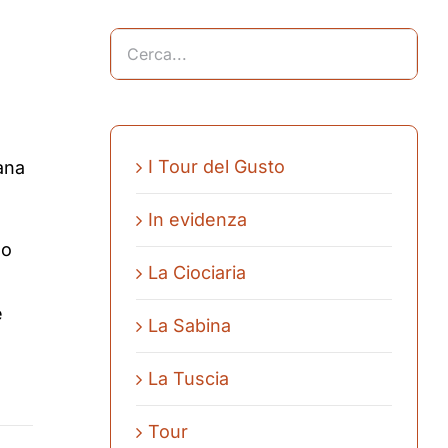
I Tour del Gusto
ana
In evidenza
lo
La Ciociaria
e
La Sabina
La Tuscia
Tour